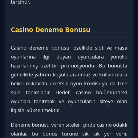
tercihtir.
Casino Deneme Bonusu
Casino deneme bonusu, özellikle slot ve masa
oyunlarına ilgi duyan oyunculara yönelik
hazırlanmış özel bir promosyondur. Bu bonusta
genellikle yatırım koşulu aranmaz ve kullanıcılara
belirli miktarda ücretsiz oyun kredisi ya da free
spin tanımlanır. Hedef, casino bölümündeki
oyunları tanıtmak ve oyuncuların siteye olan
ilgisini yükseltmektir.
Deneme bonusu veren siteler içinde casino odaklı
olanlar, bu bonus türüne sık sık yer verir.