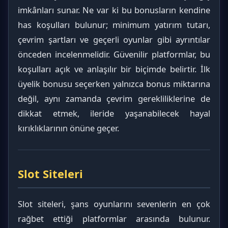
imkânları sunar. Ne var ki bu bonusların kendine
has koşulları bulunur; minimum yatırım tutarı,
çevrim şartları ve geçerli oyunlar gibi ayrıntılar
önceden incelenmelidir. Güvenilir platformlar, bu
koşulları açık ve anlaşılır bir biçimde belirtir. İlk
üyelik bonusu seçerken yalnızca bonus miktarına
değil, aynı zamanda çevrim gerekliliklerine de
dikkat etmek, ileride yaşanabilecek hayal
kırıklıklarının önüne geçer.
Slot Siteleri
Slot siteleri, şans oyunlarını sevenlerin en çok
rağbet ettiği platformlar arasında bulunur.