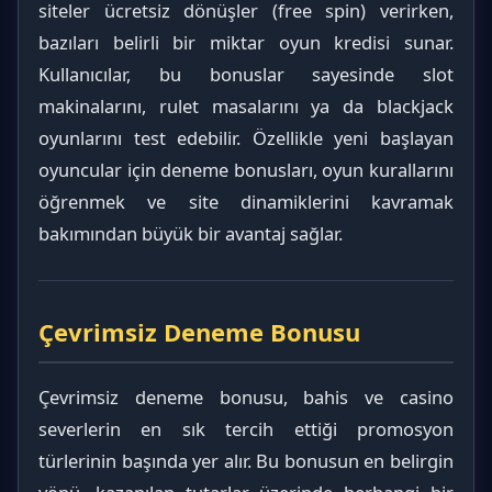
siteler ücretsiz dönüşler (free spin) verirken,
bazıları belirli bir miktar oyun kredisi sunar.
Kullanıcılar, bu bonuslar sayesinde slot
makinalarını, rulet masalarını ya da blackjack
oyunlarını test edebilir. Özellikle yeni başlayan
oyuncular için deneme bonusları, oyun kurallarını
öğrenmek ve site dinamiklerini kavramak
bakımından büyük bir avantaj sağlar.
Çevrimsiz Deneme Bonusu
Çevrimsiz deneme bonusu, bahis ve casino
severlerin en sık tercih ettiği promosyon
türlerinin başında yer alır. Bu bonusun en belirgin