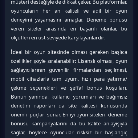
müşteri desteğiyle de dikkat çeker. Bu platformlar,
oyuncuların her an kaliteli ve adil bir oyun
deneyimi yaşamasını amaçlar. Deneme bonusu
veren siteler arasında en başarılı olanlar, bu
ölçütleri en üst seviyede karşılayanlardır.
İdeal bir oyun sitesinde olması gereken başlıca
özellikler şöyle sıralanabilir: Lisanslı olması, oyun
sağlayıcılarının güvenilir firmalardan seçilmesi,
mobil cihazlarla tam uyum, hızlı para yatırma/
çekme seçenekleri ve şeffaf bonus koşulları.
Bunun yanında, kullanıcı yorumları ve bağımsız
denetim raporları da site kalitesi konusunda
önemli ipuçları sunar. En iyi oyun siteleri, deneme
bonusu kampanyalarını da bu kalite anlayışıyla
sağlar, böylece oyuncular risksiz bir başlangıç