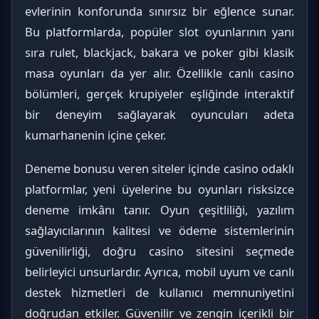
evlerinin konforunda sınırsız bir eğlence sunar.
Bu platformlarda, popüler slot oyunlarının yanı
sıra rulet, blackjack, bakara ve poker gibi klasik
masa oyunları da yer alır. Özellikle canlı casino
bölümleri, gerçek krupiyeler eşliğinde interaktif
bir deneyim sağlayarak oyuncuları adeta
kumarhanenin içine çeker.
Deneme bonusu veren siteler içinde casino odaklı
platformlar, yeni üyelerine bu oyunları risksizce
deneme imkânı tanır. Oyun çeşitliliği, yazılım
sağlayıcılarının kalitesi ve ödeme sistemlerinin
güvenilirliği, doğru casino sitesini seçmede
belirleyici unsurlardır. Ayrıca, mobil uyum ve canlı
destek hizmetleri de kullanıcı memnuniyetini
doğrudan etkiler. Güvenilir ve zengin içerikli bir