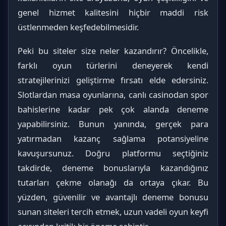
genel hizmet kalitesini hiçbir maddi risk
üstlenmeden keşfedebilmesidir.
Peki bu siteler size neler kazandırır? Öncelikle,
farklı oyun türlerini deneyerek kendi
stratejilerinizi geliştirme fırsatı elde edersiniz.
Slotlardan masa oyunlarına, canlı casinodan spor
bahislerine kadar pek çok alanda deneme
yapabilirsiniz. Bunun yanında, gerçek para
yatırmadan kazanç sağlama potansiyeline
kavuşursunuz. Doğru platformu seçtiğiniz
takdirde, deneme bonuslarıyla kazandığınız
tutarları çekme olanağı da ortaya çıkar. Bu
yüzden, güvenilir ve avantajlı deneme bonusu
sunan siteleri tercih etmek, uzun vadeli oyun keyfi