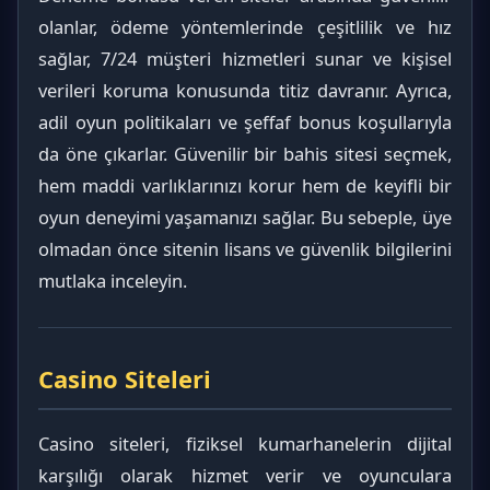
olanlar, ödeme yöntemlerinde çeşitlilik ve hız
sağlar, 7/24 müşteri hizmetleri sunar ve kişisel
verileri koruma konusunda titiz davranır. Ayrıca,
adil oyun politikaları ve şeffaf bonus koşullarıyla
da öne çıkarlar. Güvenilir bir bahis sitesi seçmek,
hem maddi varlıklarınızı korur hem de keyifli bir
oyun deneyimi yaşamanızı sağlar. Bu sebeple, üye
olmadan önce sitenin lisans ve güvenlik bilgilerini
mutlaka inceleyin.
Casino Siteleri
Casino siteleri, fiziksel kumarhanelerin dijital
karşılığı olarak hizmet verir ve oyunculara