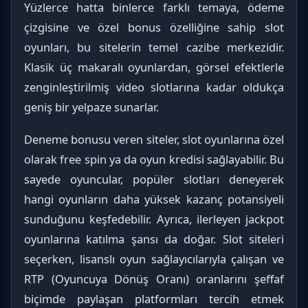
Yüzlerce hatta binlerce farklı temaya, ödeme
çizgisine ve özel bonus özelliğine sahip slot
oyunları, bu sitelerin temel cazibe merkezidir.
Klasik üç makaralı oyunlardan, görsel efektlerle
zenginleştirilmiş video slotlarına kadar oldukça
geniş bir yelpaze sunarlar.
Deneme bonusu veren siteler, slot oyunlarına özel
olarak free spin ya da oyun kredisi sağlayabilir. Bu
sayede oyuncular, popüler slotları deneyerek
hangi oyunların daha yüksek kazanç potansiyeli
sunduğunu keşfedebilir. Ayrıca, ilerleyen jackpot
oyunlarına katılma şansı da doğar. Slot siteleri
seçerken, lisanslı oyun sağlayıcılarıyla çalışan ve
RTP (Oyuncuya Dönüş Oranı) oranlarını şeffaf
biçimde paylaşan platformları tercih etmek