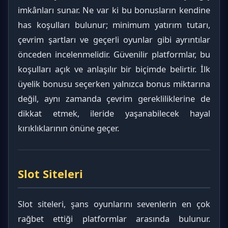
imkânları sunar. Ne var ki bu bonusların kendine
has koşulları bulunur; minimum yatırım tutarı,
çevrim şartları ve geçerli oyunlar gibi ayrıntılar
önceden incelenmelidir. Güvenilir platformlar, bu
koşulları açık ve anlaşılır bir biçimde belirtir. İlk
üyelik bonusu seçerken yalnızca bonus miktarına
değil, aynı zamanda çevrim gerekliliklerine de
dikkat etmek, ileride yaşanabilecek hayal
kırıklıklarının önüne geçer.
Slot Siteleri
Slot siteleri, şans oyunlarını sevenlerin en çok
rağbet ettiği platformlar arasında bulunur.