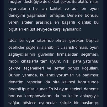
müşteri desteğiyle de dikkat çeker. Bu platformlar,
oyuncuların her an kaliteli ve adil bir oyun
deneyimi yaşamasını amaçlar. Deneme bonusu
veren siteler arasında en başarılı olanlar, bu
ölçütleri en üst seviyede karşılayanlardır.
İdeal bir oyun sitesinde olması gereken başlıca
özellikler şöyle sıralanabilir: Lisanslı olması, oyun
sağlayıcılarının güvenilir firmalardan seçilmesi,
mobil cihazlarla tam uyum, hızlı para yatırma/
çekme seçenekleri ve şeffaf bonus koşulları.
Bunun yanında, kullanıcı yorumları ve bağımsız
denetim raporları da site kalitesi konusunda
önemli ipuçları sunar. En iyi oyun siteleri, deneme
bonusu kampanyalarını da bu kalite anlayışıyla
sağlar, böylece oyuncular risksiz bir başlangıç