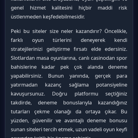
genel hizmet kalitesini hiçbir maddi risk
üstlenmeden keşfedebilmesidir.
Peki bu siteler size neler kazandırır? Öncelikle,
farklı oyun türlerini deneyerek kendi
stratejilerinizi geliştirme fırsatı elde edersiniz.
Slotlardan masa oyunlarına, canlı casinodan spor
bahislerine kadar pek çok alanda deneme
yapabilirsiniz. Bunun yanında, gerçek para
yatırmadan kazanç sağlama potansiyeline
kavuşursunuz. Doğru platformu seçtiğiniz
takdirde, deneme bonuslarıyla kazandığınız
tutarları çekme olanağı da ortaya çıkar. Bu
yüzden, güvenilir ve avantajlı deneme bonusu
sunan siteleri tercih etmek, uzun vadeli oyun keyfi