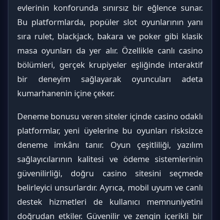
evlerinin konforunda sınırsız bir eğlence sunar.
Bu platformlarda, popüler slot oyunlarının yanı
sıra rulet, blackjack, bakara ve poker gibi klasik
masa oyunları da yer alır. Özellikle canlı casino
bölümleri, gerçek krupiyeler eşliğinde interaktif
bir deneyim sağlayarak oyuncuları adeta
kumarhanenin içine çeker.
Deneme bonusu veren siteler içinde casino odaklı
platformlar, yeni üyelerine bu oyunları risksizce
deneme imkânı tanır. Oyun çeşitliliği, yazılım
sağlayıcılarının kalitesi ve ödeme sistemlerinin
güvenilirliği, doğru casino sitesini seçmede
belirleyici unsurlardır. Ayrıca, mobil uyum ve canlı
destek hizmetleri de kullanıcı memnuniyetini
doğrudan etkiler. Güvenilir ve zengin içerikli bir