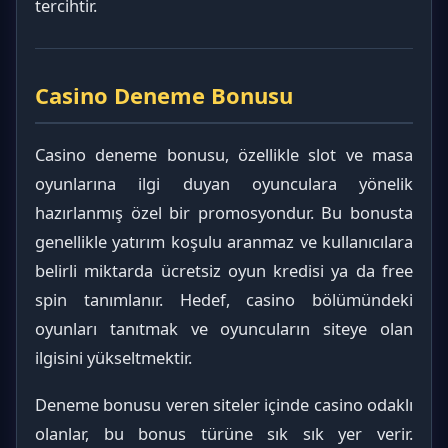
tercihtir.
Casino Deneme Bonusu
Casino deneme bonusu, özellikle slot ve masa
oyunlarına ilgi duyan oyunculara yönelik
hazırlanmış özel bir promosyondur. Bu bonusta
genellikle yatırım koşulu aranmaz ve kullanıcılara
belirli miktarda ücretsiz oyun kredisi ya da free
spin tanımlanır. Hedef, casino bölümündeki
oyunları tanıtmak ve oyuncuların siteye olan
ilgisini yükseltmektir.
Deneme bonusu veren siteler içinde casino odaklı
olanlar, bu bonus türüne sık sık yer verir.