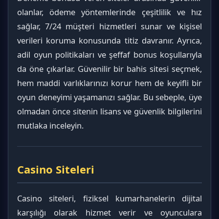
olanlar, ödeme yöntemlerinde çeşitlilik ve hız
sağlar, 7/24 müşteri hizmetleri sunar ve kişisel
verileri koruma konusunda titiz davranır. Ayrıca,
adil oyun politikaları ve şeffaf bonus koşullarıyla
da öne çıkarlar. Güvenilir bir bahis sitesi seçmek,
hem maddi varlıklarınızı korur hem de keyifli bir
oyun deneyimi yaşamanızı sağlar. Bu sebeple, üye
olmadan önce sitenin lisans ve güvenlik bilgilerini
mutlaka inceleyin.
Casino Siteleri
Casino siteleri, fiziksel kumarhanelerin dijital
karşılığı olarak hizmet verir ve oyunculara