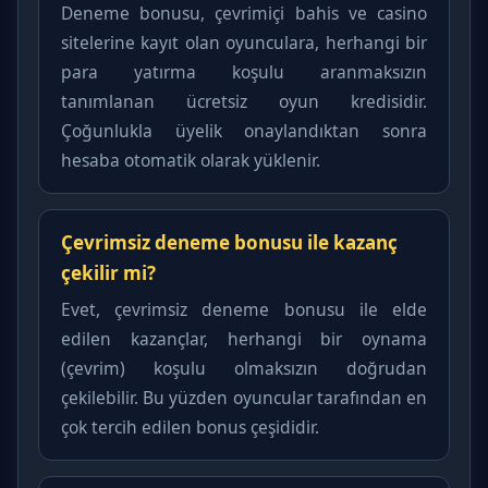
Deneme bonusu, çevrimiçi bahis ve casino
sitelerine kayıt olan oyunculara, herhangi bir
para yatırma koşulu aranmaksızın
tanımlanan ücretsiz oyun kredisidir.
Çoğunlukla üyelik onaylandıktan sonra
hesaba otomatik olarak yüklenir.
Çevrimsiz deneme bonusu ile kazanç
çekilir mi?
Evet, çevrimsiz deneme bonusu ile elde
edilen kazançlar, herhangi bir oynama
(çevrim) koşulu olmaksızın doğrudan
çekilebilir. Bu yüzden oyuncular tarafından en
çok tercih edilen bonus çeşididir.