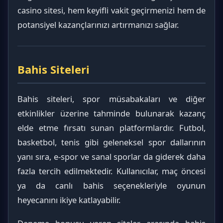
casino sitesi, hem keyifli vakit geçirmenizi hem de
potansiyel kazançlarınızı artırmanızı sağlar.
Bahis Siteleri
Bahis siteleri, spor müsabakaları ve diğer
etkinlikler üzerine tahminde bulunarak kazanç
elde etme fırsatı sunan platformlardır. Futbol,
basketbol, tenis gibi geleneksel spor dallarının
yanı sıra, e-spor ve sanal sporlar da giderek daha
fazla tercih edilmektedir. Kullanıcılar, maç öncesi
ya da canlı bahis seçenekleriyle oyunun
heyecanını ikiye katlayabilir.