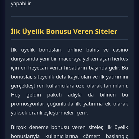
yapabilir.
İlk Üyelik Bonusu Veren Siteler
İlk üyelik bonusları, online bahis ve casino
dünyasında yeni bir maceraya yelken açan herkes
için en heyecan verici fırsatların başında gelir. Bu
bonuslar, siteye ilk defa kayıt olan ve ilk yatırımını
gerçekleştiren kullanıcılara özel olarak tanımlanır.
Hoş geldin paketi adıyla da bilinen bu
promosyonlar, çoğunlukla ilk yatırıma ek olarak
yüksek oranlı eşleştirmeler içerir.
Birçok deneme bonusu veren siteler, ilk üyelik
bonuslarıyla kullanıcılarına cömert başlangıç