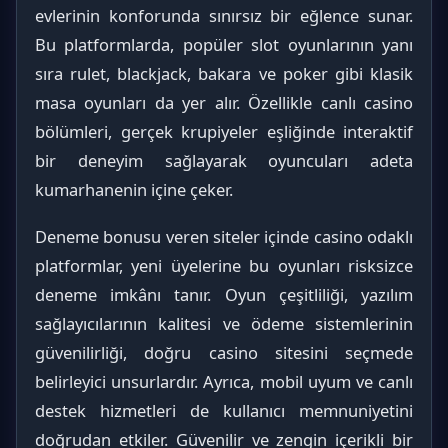
evlerinin konforunda sınırsız bir eğlence sunar.
Bu platformlarda, popüler slot oyunlarının yanı
sıra rulet, blackjack, bakara ve poker gibi klasik
masa oyunları da yer alır. Özellikle canlı casino
bölümleri, gerçek krupiyeler eşliğinde interaktif
bir deneyim sağlayarak oyuncuları adeta
kumarhanenin içine çeker.
Deneme bonusu veren siteler içinde casino odaklı
platformlar, yeni üyelerine bu oyunları risksizce
deneme imkânı tanır. Oyun çeşitliliği, yazılım
sağlayıcılarının kalitesi ve ödeme sistemlerinin
güvenilirliği, doğru casino sitesini seçmede
belirleyici unsurlardır. Ayrıca, mobil uyum ve canlı
destek hizmetleri de kullanıcı memnuniyetini
doğrudan etkiler. Güvenilir ve zengin içerikli bir