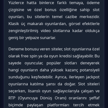
Yüzlerce hatta binlerce farklı temaya, ödeme
çizgisine ve özel bonus özelliğine sahip slot
oyunları, bu sitelerin temel cazibe merkezidir.
Klasik üç makaralı oyunlardan, görsel efektlerle
zenginleştirilmiş video slotlarına kadar oldukça
geniş bir yelpaze sunarlar.
Deneme bonusu veren siteler, slot oyunlarına özel
olarak free spin ya da oyun kredisi sağlayabilir. Bu
sayede oyuncular, popüler slotları deneyerek
hangi oyunların daha yüksek kazanç potansiyeli
sunduğunu keşfedebilir. Ayrıca, ilerleyen jackpot
oyunlarına katılma şansı da doğar. Slot siteleri
seçerken, lisanslı oyun sağlayıcılarıyla çalışan ve
RTP (Oyuncuya Dönüş Oranı) oranlarını şeffaf
biçimde paylaşan platformları tercih etmek