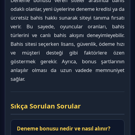
Deneme bonusu veren siteler arasında bahis
odaklı olanlar, yeni üyelerine deneme kredisi ya da
ücretsiz bahis hakkı sunarak siteyi tanıma fırsatı
verir. Bu sayede, oyuncular oranları, bahis
türlerini ve canlı bahis akışını deneyimleyebilir.
Bahis sitesi seçerken lisans, güvenlik, ödeme hızı
ve müşteri desteği gibi faktörlere özen
göstermek gerekir. Ayrıca, bonus şartlarının
anlaşılır olması da uzun vadede memnuniyet
sağlar.
Sıkça Sorulan Sorular
Deneme bonusu nedir ve nasıl alınır?