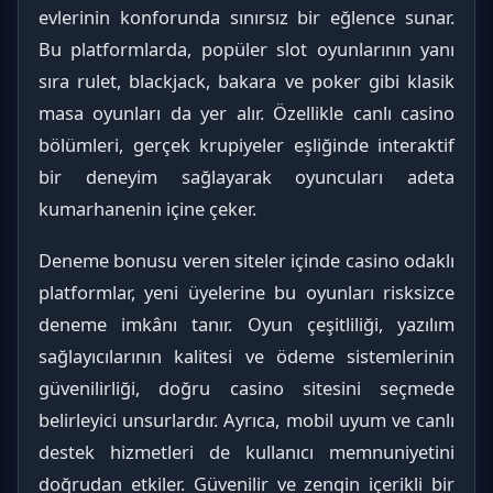
evlerinin konforunda sınırsız bir eğlence sunar.
Bu platformlarda, popüler slot oyunlarının yanı
sıra rulet, blackjack, bakara ve poker gibi klasik
masa oyunları da yer alır. Özellikle canlı casino
bölümleri, gerçek krupiyeler eşliğinde interaktif
bir deneyim sağlayarak oyuncuları adeta
kumarhanenin içine çeker.
Deneme bonusu veren siteler içinde casino odaklı
platformlar, yeni üyelerine bu oyunları risksizce
deneme imkânı tanır. Oyun çeşitliliği, yazılım
sağlayıcılarının kalitesi ve ödeme sistemlerinin
güvenilirliği, doğru casino sitesini seçmede
belirleyici unsurlardır. Ayrıca, mobil uyum ve canlı
destek hizmetleri de kullanıcı memnuniyetini
doğrudan etkiler. Güvenilir ve zengin içerikli bir