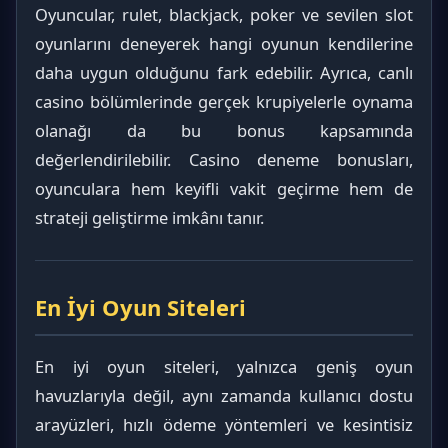
Oyuncular, rulet, blackjack, poker ve sevilen slot
oyunlarını deneyerek hangi oyunun kendilerine
daha uygun olduğunu fark edebilir. Ayrıca, canlı
casino bölümlerinde gerçek krupiyelerle oynama
olanağı da bu bonus kapsamında
değerlendirilebilir. Casino deneme bonusları,
oyunculara hem keyifli vakit geçirme hem de
strateji geliştirme imkânı tanır.
En İyi Oyun Siteleri
En iyi oyun siteleri, yalnızca geniş oyun
havuzlarıyla değil, aynı zamanda kullanıcı dostu
arayüzleri, hızlı ödeme yöntemleri ve kesintisiz