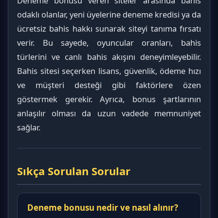
Deneme bonusu veren siteler arasında bahis
odaklı olanlar, yeni üyelerine deneme kredisi ya da
ücretsiz bahis hakkı sunarak siteyi tanıma fırsatı
verir. Bu sayede, oyuncular oranları, bahis
türlerini ve canlı bahis akışını deneyimleyebilir.
Bahis sitesi seçerken lisans, güvenlik, ödeme hızı
ve müşteri desteği gibi faktörlere özen
göstermek gerekir. Ayrıca, bonus şartlarının
anlaşılır olması da uzun vadede memnuniyet
sağlar.
Sıkça Sorulan Sorular
Deneme bonusu nedir ve nasıl alınır?