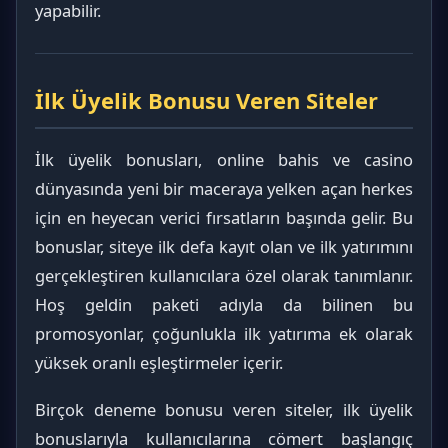
yapabilir.
İlk Üyelik Bonusu Veren Siteler
İlk üyelik bonusları, online bahis ve casino
dünyasında yeni bir maceraya yelken açan herkes
için en heyecan verici fırsatların başında gelir. Bu
bonuslar, siteye ilk defa kayıt olan ve ilk yatırımını
gerçekleştiren kullanıcılara özel olarak tanımlanır.
Hoş geldin paketi adıyla da bilinen bu
promosyonlar, çoğunlukla ilk yatırıma ek olarak
yüksek oranlı eşleştirmeler içerir.
Birçok deneme bonusu veren siteler, ilk üyelik
bonuslarıyla kullanıcılarına cömert başlangıç