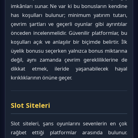
imkânları sunar. Ne var ki bu bonusların kendine
has koşulları bulunur; minimum yatırım tutarı,
çevrim şartları ve geçerli oyunlar gibi ayrıntılar
önceden incelenmelidir. Güvenilir platformlar, bu
koşulları açık ve anlaşılır bir biçimde belirtir. İlk
üyelik bonusu seçerken yalnızca bonus miktarına
değil, aynı zamanda çevrim gerekliliklerine de
dikkat etmek, ileride yaşanabilecek hayal
kırıklıklarının önüne geçer.
Slot Siteleri
Slot siteleri, şans oyunlarını sevenlerin en çok
rağbet ettiği platformlar arasında bulunur.