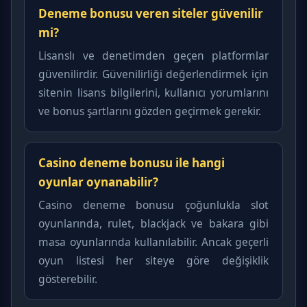
Deneme bonusu veren siteler güvenilir
mi?
Lisanslı ve denetimden geçen platformlar
güvenilirdir. Güvenilirliği değerlendirmek için
sitenin lisans bilgilerini, kullanıcı yorumlarını
ve bonus şartlarını gözden geçirmek gerekir.
Casino deneme bonusu ile hangi
oyunlar oynanabilir?
Casino deneme bonusu çoğunlukla slot
oyunlarında, rulet, blackjack ve bakara gibi
masa oyunlarında kullanılabilir. Ancak geçerli
oyun listesi her siteye göre değişiklik
gösterebilir.