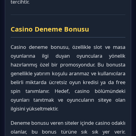
tercihtir.
Casino Deneme Bonusu
Casino deneme bonusu, özellikle slot ve masa
oyunlarına ilgi duyan oyunculara yönelik
hazırlanmış özel bir promosyondur. Bu bonusta
genellikle yatırım koşulu aranmaz ve kullanıcılara
belirli miktarda ücretsiz oyun kredisi ya da free
spin tanımlanır. Hedef, casino bölümündeki
oyunları tanıtmak ve oyuncuların siteye olan
ilgisini yükseltmektir.
Deneme bonusu veren siteler içinde casino odaklı
olanlar, bu bonus türüne sık sık yer verir.