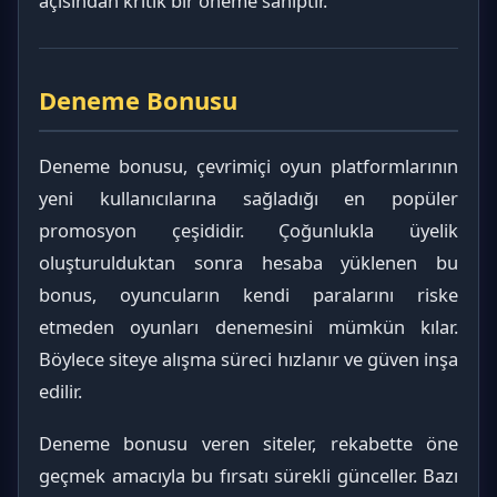
açısından kritik bir öneme sahiptir.
Deneme Bonusu
Deneme bonusu, çevrimiçi oyun platformlarının
yeni kullanıcılarına sağladığı en popüler
promosyon çeşididir. Çoğunlukla üyelik
oluşturulduktan sonra hesaba yüklenen bu
bonus, oyuncuların kendi paralarını riske
etmeden oyunları denemesini mümkün kılar.
Böylece siteye alışma süreci hızlanır ve güven inşa
edilir.
Deneme bonusu veren siteler, rekabette öne
geçmek amacıyla bu fırsatı sürekli günceller. Bazı