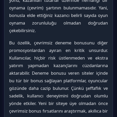
yönü, kazanılan tutarlar üzerinde herhangi bir
oynama (çevrim) şartının bulunmamasıdır. Yani,
bonusla elde ettiğiniz kazancı belirli sayıda oyun
oynama zorunluluğu olmadan doğrudan
çekebilirsiniz.
Bu özellik, çevrimsiz deneme bonusunu diğer
promosyonlardan ayıran en kritik unsurdur.
Kullanıcılar, hiçbir risk üstlenmeden ve ekstra
yatırım yapmadan kazançlarını cüzdanlarına
aktarabilir. Deneme bonusu veren siteler içinde
bu tür bir bonus sağlayan platformlar, oyuncular
gözünde daha cazip bulunur. Çünkü şeffaflık ve
sadelik, kullanıcı deneyimini doğrudan olumlu
yönde etkiler. Yeni bir siteye üye olmadan önce
çevrimsiz bonus fırsatlarını araştırmak, akıllıca bir