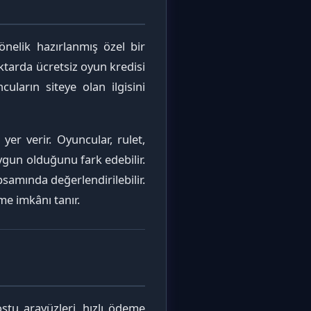
nelik hazırlanmış özel bir
ktarda ücretsiz oyun kredisi
ların siteye olan ilgisini
er verir. Oyuncular, rulet,
ygun olduğunu fark edebilir.
samında değerlendirilebilir.
me imkânı tanır.
ostu arayüzleri, hızlı ödeme