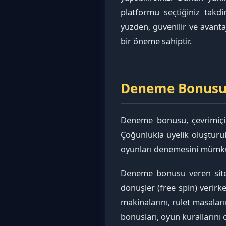
platformu seçtiğiniz takd
yüzden, güvenilir ve avanta
bir öneme sahiptir.
Deneme Bonus
Deneme bonusu, çevrimiçi o
Çoğunlukla üyelik oluşturu
oyunları denemesini mümkün k
Deneme bonusu veren sitele
dönüşler (free spin) verirke
makinalarını, rulet masaları
bonusları, oyun kurallarını