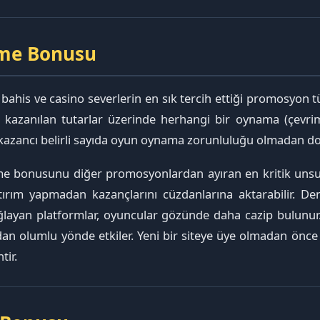
eme Bonusu
his ve casino severlerin en sık tercih ettiği promosyon tür
 kazanılan tutarlar üzerinde herhangi bir oynama (çevrim
z kazancı belirli sayıda oyun oynama zorunluluğu olmadan do
e bonusunu diğer promosyonlardan ayıran en kritik unsurdu
ırım yapmadan kazançlarını cüzdanlarına aktarabilir. D
ğlayan platformlar, oyuncular gözünde daha cazip bulunur. 
an olumlu yönde etkiler. Yeni bir siteye üye olmadan önce 
tir.