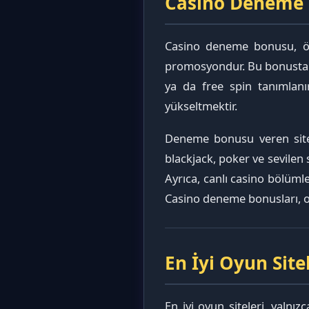
Casino Deneme
Casino deneme bonusu, öze
promosyondur. Bu bonusta ge
ya da free spin tanımlanı
yükseltmektir.
Deneme bonusu veren sitele
blackjack, poker ve sevilen
Ayrıca, canlı casino bölüml
Casino deneme bonusları, oy
En İyi Oyun Site
En iyi oyun siteleri, yalnı