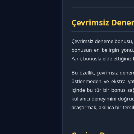
Çevrimsiz Den
Çevrimsiz deneme bonusu, ba
bonusun en belirgin yönü,
Yani, bonusla elde ettiğini
Bu özellik, çevrimsiz denem
üstlenmeden ve ekstra yat
içinde bu tür bir bonus sa
kullanıcı deneyimini doğrud
araştırmak, akıllıca bir tercih