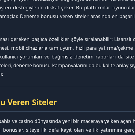
şteri desteğiyle de dikkat çeker. Bu platformlar, oyuncuların
maçlar. Deneme bonusu veren siteler arasında en başarılı o
ası gereken başlıca özellikler şöyle sıralanabilir: Lisanslı 
mesi, mobil cihazlarla tam uyum, hızlı para yatırma/çekme
kullanıcı yorumları ve bağımsız denetim raporları da sit
siteleri, deneme bonusu kampanyalarını da bu kalite anlayışı
r.
u Veren Siteler
e bahis ve casino dünyasında yeni bir maceraya yelken açan h
u bonuslar, siteye ilk defa kayıt olan ve ilk yatırımını gerç