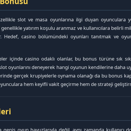
 Bonusu
llikle slot ve masa oyunlarına ilgi duyan oyunculara yö
nellikle yatırım koşulu aranmaz ve kullanıcılara belirli mi
r. Hedef, casino bölümündeki oyunları tanıtmak ve oyuncu
r içinde casino odaklı olanlar, bu bonus türüne sık sık y
 slot oyunlarını deneyerek hangi oyunun kendilerine daha u
erinde gerçek krupiyelerle oynama olanağı da bu bonus kap
unculara hem keyifli vakit geçirme hem de strateji geliştir
leri
zca geniş oyun havuzlarıyla değil, aynı zamanda kullanıcı d