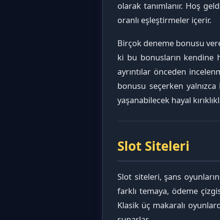
olarak tanımlanır. Hoş geld
oranlı eşleştirmeler içerir.
Birçok deneme bonusu veren 
ki bu bonusların kendine h
ayrıntılar önceden incelenmel
bonusu seçerken yalnızca b
yaşanabilecek hayal kırıklık
Slot Siteleri
Slot siteleri, şans oyunlar
farklı temaya, ödeme çizgis
Klasik üç makaralı oyunlard
sunarlar.