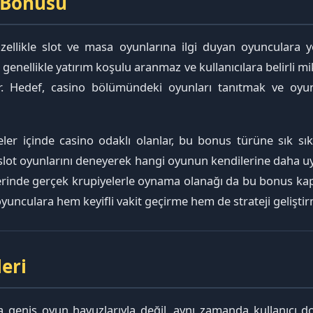
 Bonusu
llikle slot ve masa oyunlarına ilgi duyan oyunculara yö
nellikle yatırım koşulu aranmaz ve kullanıcılara belirli mi
r. Hedef, casino bölümündeki oyunları tanıtmak ve oyuncu
r içinde casino odaklı olanlar, bu bonus türüne sık sık y
 slot oyunlarını deneyerek hangi oyunun kendilerine daha u
erinde gerçek krupiyelerle oynama olanağı da bu bonus kap
unculara hem keyifli vakit geçirme hem de strateji geliştir
leri
zca geniş oyun havuzlarıyla değil, aynı zamanda kullanıcı d