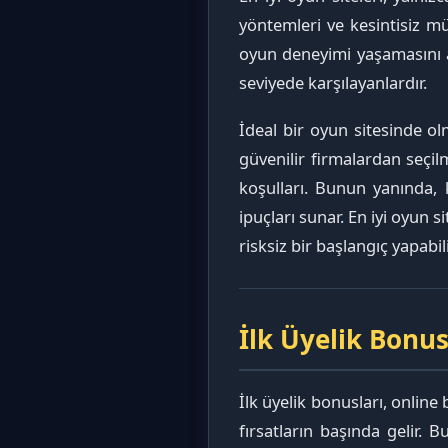
yöntemleri ve kesintisiz mü
oyun deneyimi yaşamasını a
seviyede karşılayanlardır.
İdeal bir oyun sitesinde olm
güvenilir firmalardan seçil
koşulları. Bunun yanında, 
ipuçları sunar. En iyi oyun 
risksiz bir başlangıç yapabili
İlk Üyelik Bonus
İlk üyelik bonusları, onlin
fırsatların başında gelir. B