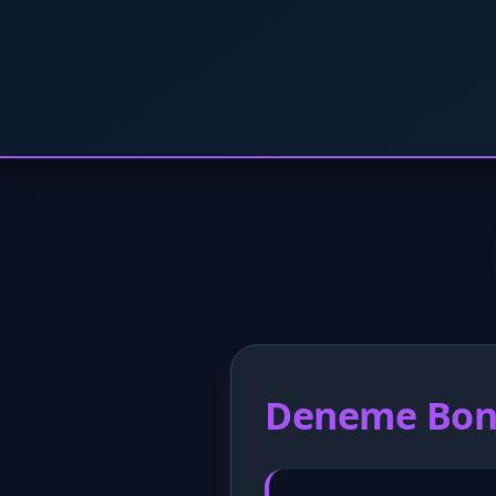
Deneme Bonu