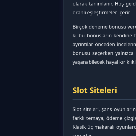
olarak tanımlanır. Hoş geld
oranlı eşleştirmeler içerir.
Birçok deneme bonusu veren 
ki bu bonusların kendine h
ayrıntılar önceden incelenmel
bonusu seçerken yalnızca b
yaşanabilecek hayal kırıklık
Slot Siteleri
Slot siteleri, şans oyunlar
farklı temaya, ödeme çizgis
Klasik üç makaralı oyunlard
sunarlar.