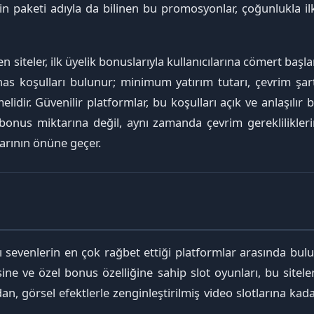
in paketi adıyla da bilinen bu promosyonlar, çoğunlukla i
siteler, ilk üyelik bonuslarıyla kullanıcılarına cömert başla
as koşulları bulunur; minimum yatırım tutarı, çevrim şartl
idir. Güvenilir platformlar, bu koşulları açık ve anlaşılır bi
onus miktarına değil, aynı zamanda çevrim gereklilikleri
larının önüne geçer.
ını sevenlerin en çok rağbet ettiği platformlar arasında bulu
ine ve özel bonus özelliğine sahip slot oyunları, bu sitele
an, görsel efektlerle zenginleştirilmiş video slotlarına kad