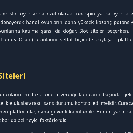
r, slot oyunlarına özel olarak free spin ya da oyun kred
ı deneyerek hangi oyunların daha yüksek kazanç potansiy
yunlarına katılma şansı da doğar. Slot siteleri seçerken, li
Dönüş Oranı) oranlarını şeffaf biçimde paylaşan platform
iteleri
oyuncuların en fazla önem verdiği konuların başında gelir.
likle uluslararası lisans durumu kontrol edilmelidir. Curaca
nen platformlar, daha güvenli kabul edilir. Bunun yanında, 
ibar da belirleyici faktörlerdir.